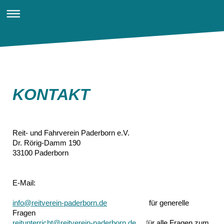
Reit u. Fahrverein Paderborn e.V.
KONTAKT
Reit- und Fahrverein Paderborn e.V.
Dr. Rörig-Damm 190
33100 Paderborn
E-Mail:
info@reitverein-paderborn.de
für generelle
Fragen
reitunterricht@reitverein-paderborn.de
f
ür alle Fragen zum